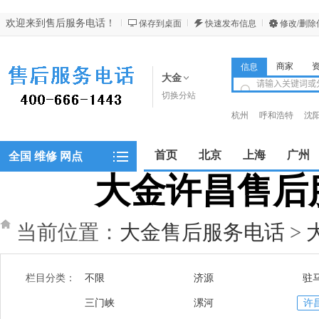
欢迎来到售后服务电话！
保存到桌面
快速发布信息
修改/删除
商家
信息
大金
切换分站
杭州
呼和浩特
沈
昆明
西安
西宁
首页
北京
上海
广州
全国 维修 网点
大金许昌售后服务
郑州
当前位置：
大金售后服务电话
>
栏目分类：
不限
济源
驻
三门峡
漯河
许